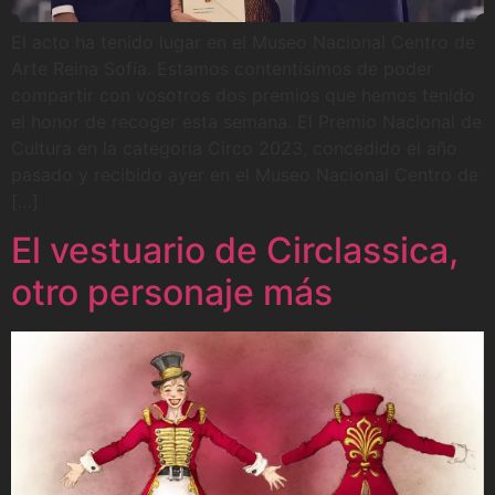
El acto ha tenido lugar en el Museo Nacional Centro de
Arte Reina Sofía. Estamos contentísimos de poder
compartir con vosotros dos premios que hemos tenido
el honor de recoger esta semana. El Premio Nacional de
Cultura en la categoría Circo 2023, concedido el año
pasado y recibido ayer en el Museo Nacional Centro de
[…]
El vestuario de Circlassica,
otro personaje más