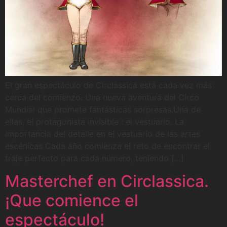
El gran espectáculo de Circlassica está cada vez más
cerca del comienzo. Una nueva aventura del Circo
Mundial que promete fantásticas sorpresas.Una de
ellas, el protagonista invisible : el vestuario. La
importancia del detalle en el vestuario de las artes
escénicas Cada año comienza el reto de encontrar el
traje perfecto para cada número, teniendo […]
Masterchef en Circlassica.
¡Que comience el
espectáculo!