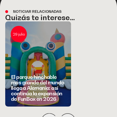
NOTICIAR RELACIONADAS
Quizás te interese…
29 julio
23 julio
El parque hinchable
más grande del mundo
llega a Alemania: así
Circo y Educació
continúa la expansión
que los niños ap
de FunBox en 2026
bajo la carpa