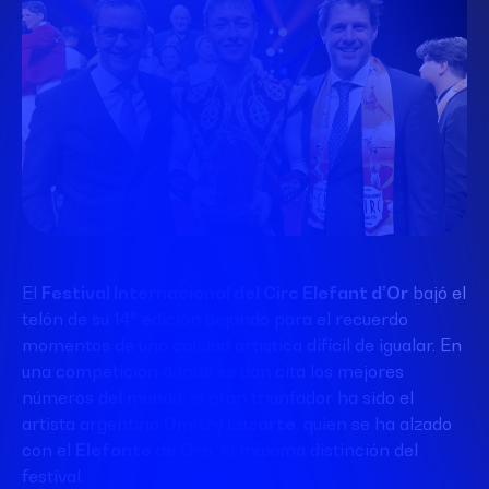
El
Festival Internacional del Circ Elefant d’Or
bajó el
telón de su 14ª edición dejando para el recuerdo
momentos de una calidad artística difícil de igualar.
En
una competición donde se dan cita los mejores
números del mundo, el gran triunfador ha sido el
artista argentino
Dmitry Lazarte
, quien se ha alzado
con el
Elefante de Oro
, la máxima distinción del
festival
.