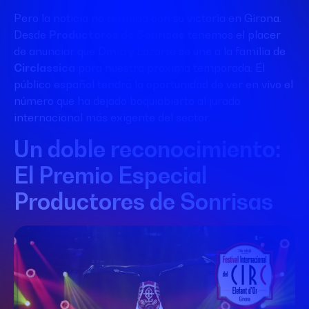
Pero la noticia no termina con su victoria en Girona.
Desde
Productores de Sonrisas
tenemos el placer
de anunciar que Dmitry Lazarte se une a la familia de
Circlassica
para nuestra próxima temporada
. El
público español tendrá la oportunidad de ver en vivo el
número que ha dejado boquiabierto al jurado
internacional más exigente del sector.
Un doble reconocimiento:
El Premio Especial
Productores de Sonrisas