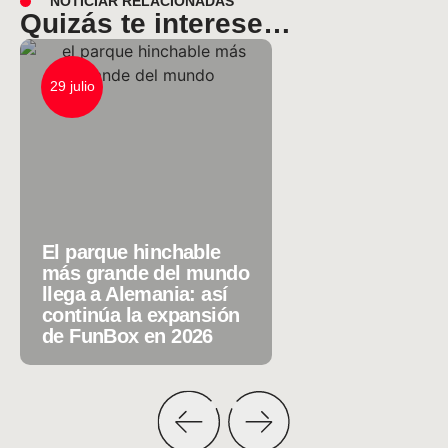
NOTICIAR RELACIONADAS
Quizás te interese…
29 julio
23 julio
El parque hinchable
más grande del mundo
llega a Alemania: así
Circo y Educació
continúa la expansión
que los niños
de FunBox en 2026
aprenden bajo la